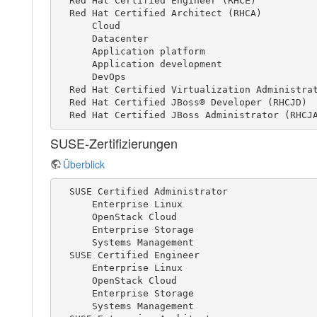
  Red Hat Certified Engineer (RHCE)

  Red Hat Certified Architect (RHCA)

      Cloud

      Datacenter

      Application platform

      Application development

      DevOps

  Red Hat Certified Virtualization Administrator (RHCVA)

  Red Hat Certified JBoss® Developer (RHCJD)

  Red Hat Certified JBoss Administrator (RHCJ
SUSE-Zertifizierungen
Überblick
  SUSE Certified Administrator 

      Enterprise Linux

      OpenStack Cloud

      Enterprise Storage

      Systems Management

  SUSE Certified Engineer

      Enterprise Linux

      OpenStack Cloud

      Enterprise Storage

      Systems Management
